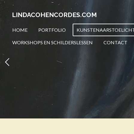
Ga
LINDACOHENCORDES.COM
direct
naar
HOME
PORTFOLIO
KUNSTENAARSTOELICH
de
hoofdinhoud
WORKSHOPS EN SCHILDERSLESSEN
CONTACT