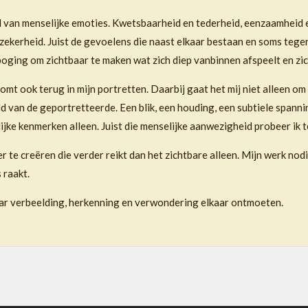
id van menselijke emoties. Kwetsbaarheid en tederheid, eenzaamheid 
kerheid. Juist de gevoelens die naast elkaar bestaan en soms tegenstr
poging om zichtbaar te maken wat zich diep vanbinnen afspeelt en zic
t ook terug in mijn portretten. Daarbij gaat het mij niet alleen om 
ld van de geportretteerde. Een blik, een houding, een subtiele spann
lijke kenmerken alleen. Juist die menselijke aanwezigheid probeer ik 
r te creëren die verder reikt dan het zichtbare alleen. Mijn werk nodi
 raakt.
waar verbeelding, herkenning en verwondering elkaar ontmoeten.