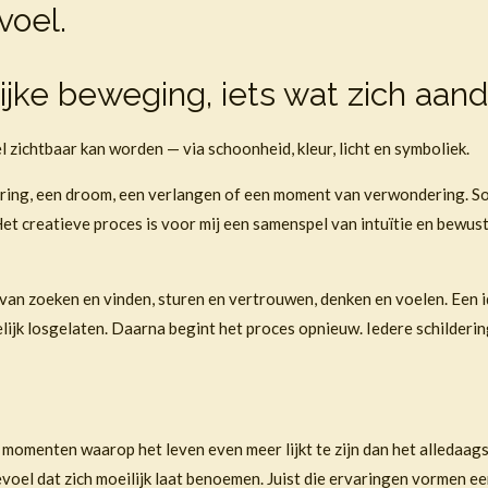
voel.
ijke beweging, iets wat zich aand
 zichtbaar kan worden — via schoonheid, kleur, licht en symboliek.
ering, een droom, een verlangen of een moment van verwondering. Soms
n. Het creatieve proces is voor mij een samenspel van intuïtie en b
van zoeken en vinden, sturen en vertrouwen, denken en voelen. Een id
elijk losgelaten. Daarna begint het proces opnieuw. Iedere schildering
e momenten waarop het leven even meer lijkt te zijn dan het alledaag
evoel dat zich moeilijk laat benoemen. Juist die ervaringen vormen ee